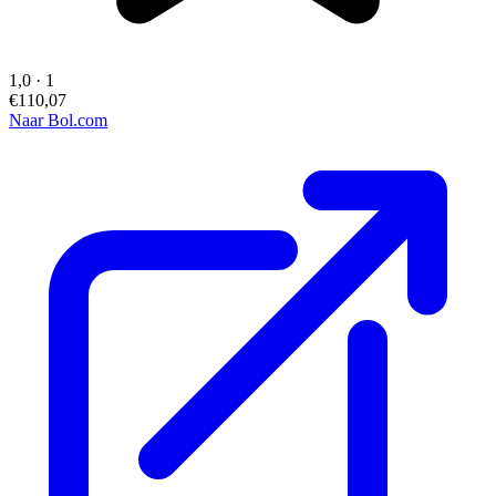
1,0
·
1
€110,07
Naar Bol.com