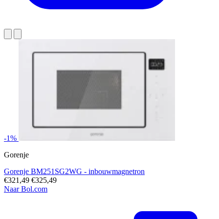
-1%
Gorenje
Gorenje BM251SG2WG - inbouwmagnetron
€321,49
€325,49
Naar Bol.com