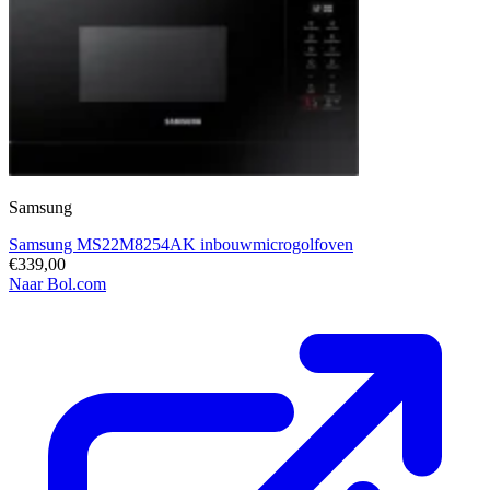
Samsung
Samsung MS22M8254AK inbouwmicrogolfoven
€339,00
Naar Bol.com