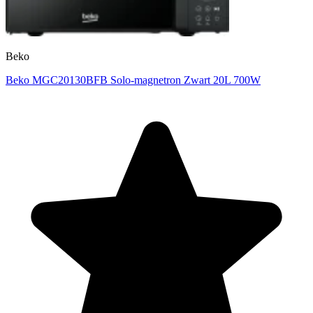
Beko
Beko MGC20130BFB Solo-magnetron Zwart 20L 700W