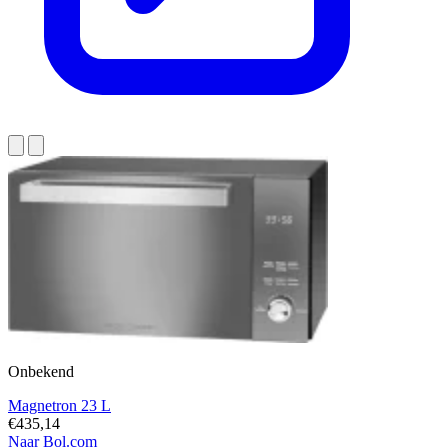
Onbekend
Magnetron 23 L
€435,14
Naar Bol.com