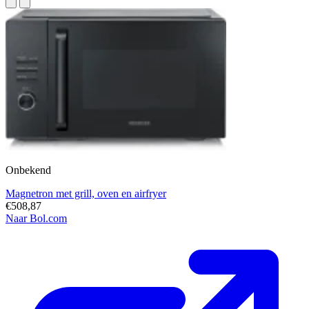
Onbekend
Magnetron met grill, oven en airfryer
€508,87
Naar Bol.com