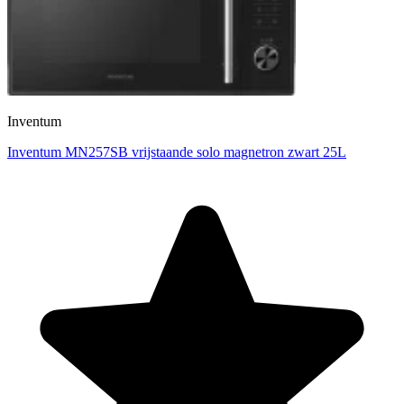
Inventum
Inventum MN257SB vrijstaande solo magnetron zwart 25L