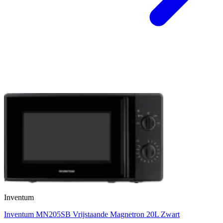
Inventum
Inventum MN205SB Vrijstaande Magnetron 20L Zwart