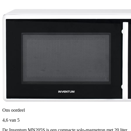
Ons oordeel
4,6
van 5
De Inventum MN205S is een compacte solo-magnetron met 20 liter