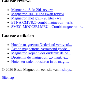
Laatste reviews
Magnetron Solo 20L review
Magnetron 20l 1100w zwart review
Magnetron met grill - 20 liter - wi...
ETNA CMV825 combi magnetron - vrijs...
SMEG MOC02BLMEU - Combi-magnetron r...
Laatste artikelen
Hoe de magnetron Nederland veroverd...
Action magnetrons: verrassend goede...
Magnetron kopen voor ouderen: de be...
Drogen in de magnetron: zo maak je...
Noten en zaden roosteren in de magn...
© 2026 Beste Magnetron, een site van
mshops
.
Sitemap