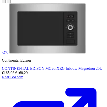
-2%
Continental Edison
CONTINENTAL EDISON MO20IXEG Inbouw Magnetron 20L
€165,03
€168,29
Naar Bol.com