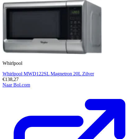
Whirlpool
Whirlpool MWD122SL Magnetron 20L Zilver
€138,27
Naar Bol.com