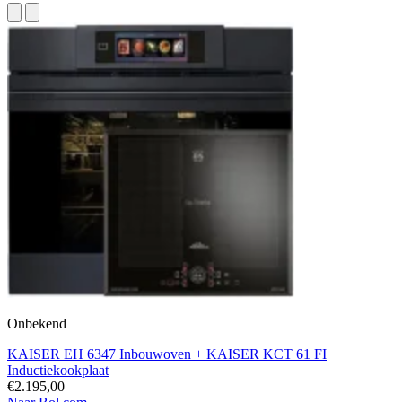
Onbekend
KAISER EH 6347 Inbouwoven + KAISER KCT 61 FI
Inductiekookplaat
€2.195,00