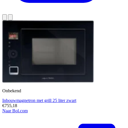
Onbekend
Inbouwmagnetron met grill 25 liter zwart
€755,18
Naar Bol.com