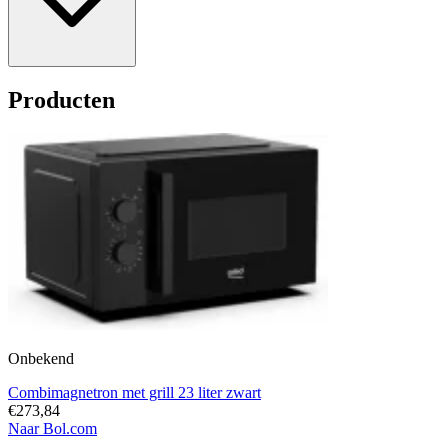
Producten
Onbekend
Combimagnetron met grill 23 liter zwart
€273,84
Naar Bol.com