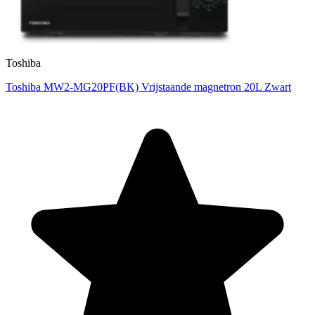
Toshiba
Toshiba MW2-MG20PF(BK) Vrijstaande magnetron 20L Zwart