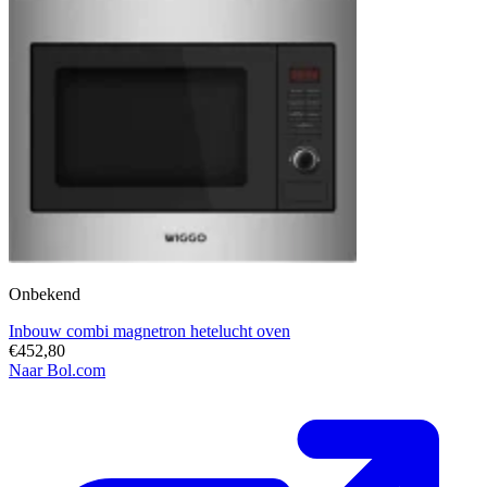
Onbekend
Inbouw combi magnetron hetelucht oven
€452,80
Naar Bol.com