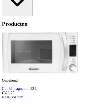
Producten
Onbekend
Combi-magnetron 22 L
€328,77
Naar Bol.com