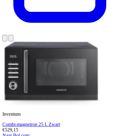
Inventum
Combi-magnetron 25 L Zwart
€529,15
Naar Bol.com