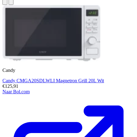
Candy
Candy CMGA20SDLWLI Magnetron Grill 20L Wit
€125,91
Naar Bol.com