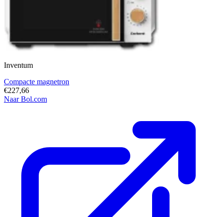
Inventum
Compacte magnetron
€227,66
Naar Bol.com