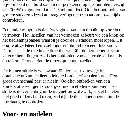
bijvoorbeeld een bord soep moet je rekenen op 2-3 minuten, terwijl
een 900W magnetron dat in 1,5 minuut doet. Ook het ontdooien van
grotere stukken vlees kan traag verlopen en vraagt om tussentijds
controleren.
Een ander minpunt is de afwezigheid van een draaiknop voor het
vermogen. Het instellen van het vermogen gebeurt via een knop op
het bedieningspaneel waarbij je door de 5 standen moet lopen. Dit
oogt wat gedateerd en voelt minder intuïtief dan een draaiknop.
Daarnaast is de maximale timertijd van 30 minuten beperkt; voor
langere bereidingen, zoals het ontdooien van een grote kalkoen, is
dit te kort. Je moet dan de timer opnieuw instellen.
De binnenruimte is weliswaar 20 liter, maar vanwege het
draaiplateau kun je alleen kleinere borden of schalen kwijt. Een
groot ovenschaal past er niet in. Ook het ontbreken van een
kinderslot is een gemis voor gezinnen met kleine kinderen. Ten
slotte is de verlichting in de magnetron wat zwak; je ziet het eten
niet goed tijdens het koken, zodat je de deur moet openen om de
voortgang te controleren.
Voor- en nadelen