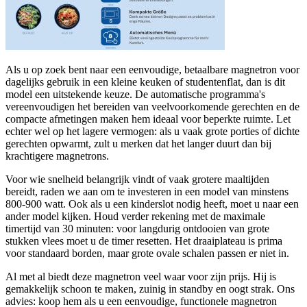
Als u op zoek bent naar een eenvoudige, betaalbare magnetron voor
dagelijks gebruik in een kleine keuken of studentenflat, dan is dit
model een uitstekende keuze. De automatische programma's
vereenvoudigen het bereiden van veelvoorkomende gerechten en de
compacte afmetingen maken hem ideaal voor beperkte ruimte. Let
echter wel op het lagere vermogen: als u vaak grote porties of dichte
gerechten opwarmt, zult u merken dat het langer duurt dan bij
krachtigere magnetrons.
Voor wie snelheid belangrijk vindt of vaak grotere maaltijden
bereidt, raden we aan om te investeren in een model van minstens
800-900 watt. Ook als u een kinderslot nodig heeft, moet u naar een
ander model kijken. Houd verder rekening met de maximale
timertijd van 30 minuten: voor langdurig ontdooien van grote
stukken vlees moet u de timer resetten. Het draaiplateau is prima
voor standaard borden, maar grote ovale schalen passen er niet in.
Al met al biedt deze magnetron veel waar voor zijn prijs. Hij is
gemakkelijk schoon te maken, zuinig in standby en oogt strak. Ons
advies: koop hem als u een eenvoudige, functionele magnetron