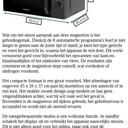
Wat ons het meest aansprak aan deze magnetron is het
gebruiksgemak. Dankzij de 8 automatische programma's hoef je niet
langer te gissen naar de juiste tijd of stand; je kiest het type gerecht
en voert het gewicht in, waarna het apparaat de rest doet. Dit werkt
verrassend goed voor bijvoorbeeld het opwarmen van kant-en-
klaarmaaltijden of het ontdooien van vlees. De resultaten zijn
consistent en de magnetron stopt vanzelf, wat overkoken of
uitdrogen voorkomt.
Het compacte formaat is een groot voordeel. Met afmetingen van
ongeveer 45 x 26 x 37 cm past hij moeiteloos op een aanrecht of in
een kast. Het strakke zwarte design oogt modern en laat geen
vingerafdrukken achter, wat bij wit vaak wel het geval is.
Bovendien is de magnetron stil tijdens gebruik; het geluidsniveau is
acceptabel en wordt niet als storend ervaren.
De energiebesparende modus is een welkome functie. In standby
schakelt het display uit en verbruikt het apparaat nauwelijks stroom.
Dit is niet alleen goed voor het milieu, maar ook voor de