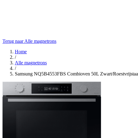
Terug naar Alle magnetrons
Home
/
Alle magnetrons
/
Samsung NQ5B4553FBS Combioven 50L Zwart/Roestvrijstaa