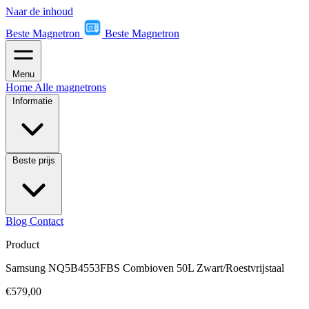
Naar de inhoud
Beste Magnetron
Beste Magnetron
Menu
Home
Alle magnetrons
Informatie
Beste prijs
Blog
Contact
Product
Samsung NQ5B4553FBS Combioven 50L Zwart/Roestvrijstaal
€579,00