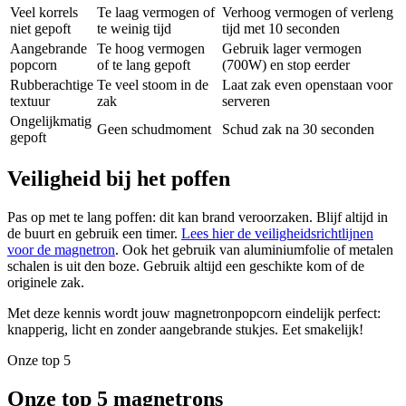
Veel korrels
Te laag vermogen of
Verhoog vermogen of verleng
niet gepoft
te weinig tijd
tijd met 10 seconden
Aangebrande
Te hoog vermogen
Gebruik lager vermogen
popcorn
of te lang gepoft
(700W) en stop eerder
Rubberachtige
Te veel stoom in de
Laat zak even openstaan voor
textuur
zak
serveren
Ongelijkmatig
Geen schudmoment
Schud zak na 30 seconden
gepoft
Veiligheid bij het poffen
Pas op met te lang poffen: dit kan brand veroorzaken. Blijf altijd in
de buurt en gebruik een timer.
Lees hier de veiligheidsrichtlijnen
voor de magnetron
. Ook het gebruik van aluminiumfolie of metalen
schalen is uit den boze. Gebruik altijd een geschikte kom of de
originele zak.
Met deze kennis wordt jouw magnetronpopcorn eindelijk perfect:
knapperig, licht en zonder aangebrande stukjes. Eet smakelijk!
Onze top 5
Onze top 5 magnetrons