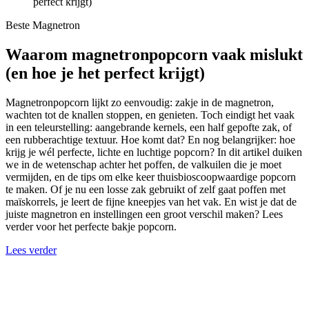
perfect krijgt)
Beste Magnetron
Waarom magnetronpopcorn vaak mislukt
(en hoe je het perfect krijgt)
Magnetronpopcorn lijkt zo eenvoudig: zakje in de magnetron,
wachten tot de knallen stoppen, en genieten. Toch eindigt het vaak
in een teleurstelling: aangebrande kernels, een half gepofte zak, of
een rubberachtige textuur. Hoe komt dat? En nog belangrijker: hoe
krijg je wél perfecte, lichte en luchtige popcorn? In dit artikel duiken
we in de wetenschap achter het poffen, de valkuilen die je moet
vermijden, en de tips om elke keer thuisbioscoopwaardige popcorn
te maken. Of je nu een losse zak gebruikt of zelf gaat poffen met
maïskorrels, je leert de fijne kneepjes van het vak. En wist je dat de
juiste magnetron en instellingen een groot verschil maken? Lees
verder voor het perfecte bakje popcorn.
Lees verder