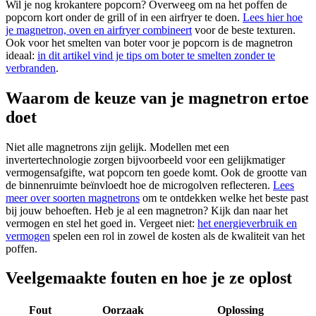
Wil je nog krokantere popcorn? Overweeg om na het poffen de
popcorn kort onder de grill of in een airfryer te doen.
Lees hier hoe
je magnetron, oven en airfryer combineert
voor de beste texturen.
Ook voor het smelten van boter voor je popcorn is de magnetron
ideaal:
in dit artikel vind je tips om boter te smelten zonder te
verbranden
.
Waarom de keuze van je magnetron ertoe
doet
Niet alle magnetrons zijn gelijk. Modellen met een
invertertechnologie zorgen bijvoorbeeld voor een gelijkmatiger
vermogensafgifte, wat popcorn ten goede komt. Ook de grootte van
de binnenruimte beïnvloedt hoe de microgolven reflecteren.
Lees
meer over soorten magnetrons
om te ontdekken welke het beste past
bij jouw behoeften. Heb je al een magnetron? Kijk dan naar het
vermogen en stel het goed in. Vergeet niet:
het energieverbruik en
vermogen
spelen een rol in zowel de kosten als de kwaliteit van het
poffen.
Veelgemaakte fouten en hoe je ze oplost
Fout
Oorzaak
Oplossing