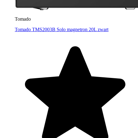
Tomado
Tomado TMS2003B Solo magnetron 20L zwart