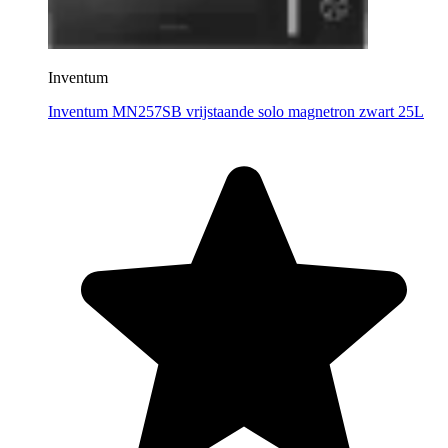
Inventum
Inventum MN257SB vrijstaande solo magnetron zwart 25L