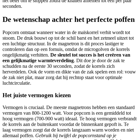
het beter om te stoppen zodra de knallen afnemen tot één per paar
seconden.
De wetenschap achter het perfecte poffen
Popcorn ontstaat wanneer water in de maïskorrel verhit wordt tot
stoom. De druk bouwt op tot de schil barst en het zetmeel uitzet tot
een luchtige structuur. In de magnetron is dit proces lastiger te
controleren dan op een fornuis, omdat de microgolven de korrels
ongelijkmatig verhitten.
De sleutel tot succes is het creëren van
een gelijkmatige warmteverdeling
. Dit doe je door de zak te
schudden na de eerste 30 seconden, zodat de korrels zich
herverdelen. Ook de vorm en dikte van de zak spelen een rol: vouw
de zak niet plat, maar zorg dat hij rechtop staat voor optimale
luchtcirculatie.
Het juiste vermogen kiezen
Vermogen is cruciaal. De meeste magnetrons hebben een standaard
vermogen van 800-1200 watt. Voor popcorn is een gemiddeld tot
hoog vermogen (700-900 watt) ideaal. Te hoog vermogen verbrandt
de korrels aan de buitenkant voordat de binnenkant gepoft is. Te
laag vermogen zorgt dat de korrels langzaam warm worden en niet
allemaal poffen.
Gebruik bij twijfel de popcornstand op je