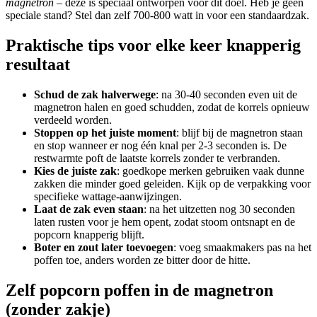
magnetron
– deze is speciaal ontworpen voor dit doel. Heb je geen
speciale stand? Stel dan zelf 700-800 watt in voor een standaardzak.
Praktische tips voor elke keer knapperig
resultaat
Schud de zak halverwege
: na 30-40 seconden even uit de
magnetron halen en goed schudden, zodat de korrels opnieuw
verdeeld worden.
Stoppen op het juiste moment
: blijf bij de magnetron staan
en stop wanneer er nog één knal per 2-3 seconden is. De
restwarmte poft de laatste korrels zonder te verbranden.
Kies de juiste zak
: goedkope merken gebruiken vaak dunne
zakken die minder goed geleiden. Kijk op de verpakking voor
specifieke wattage-aanwijzingen.
Laat de zak even staan
: na het uitzetten nog 30 seconden
laten rusten voor je hem opent, zodat stoom ontsnapt en de
popcorn knapperig blijft.
Boter en zout later toevoegen
: voeg smaakmakers pas na het
poffen toe, anders worden ze bitter door de hitte.
Zelf popcorn poffen in de magnetron
(zonder zakje)