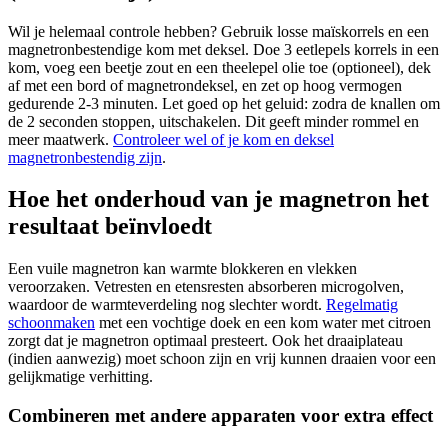
Wil je helemaal controle hebben? Gebruik losse maïskorrels en een
magnetronbestendige kom met deksel. Doe 3 eetlepels korrels in een
kom, voeg een beetje zout en een theelepel olie toe (optioneel), dek
af met een bord of magnetrondeksel, en zet op hoog vermogen
gedurende 2-3 minuten. Let goed op het geluid: zodra de knallen om
de 2 seconden stoppen, uitschakelen. Dit geeft minder rommel en
meer maatwerk.
Controleer wel of je kom en deksel
magnetronbestendig zijn
.
Hoe het onderhoud van je magnetron het
resultaat beïnvloedt
Een vuile magnetron kan warmte blokkeren en vlekken
veroorzaken. Vetresten en etensresten absorberen microgolven,
waardoor de warmteverdeling nog slechter wordt.
Regelmatig
schoonmaken
met een vochtige doek en een kom water met citroen
zorgt dat je magnetron optimaal presteert. Ook het draaiplateau
(indien aanwezig) moet schoon zijn en vrij kunnen draaien voor een
gelijkmatige verhitting.
Combineren met andere apparaten voor extra effect